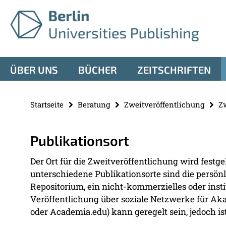
Springe
Service-
direkt
zu
Navigation
Inhalt
ÜBER UNS
BÜCHER
ZEITSCHRIFTEN
Startseite
Beratung
Zweitveröffentlichung
Z
Publikationsort
Der Ort für die Zweitveröffentlichung wird festg
unterschiedene Publikationsorte sind die persön
Repositorium, ein nicht-kommerzielles oder insti
Veröffentlichung über soziale Netzwerke für A
oder Academia.edu) kann geregelt sein, jedoch ist