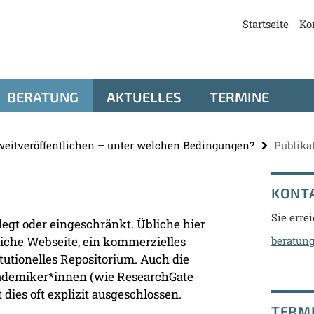
Startseite
Ko
BERATUNG
AKTUELLES
TERMINE
weitveröffentlichen – unter welchen Bedingungen?
Publika
KONT
Sie erre
elegt oder eingeschränkt. Übliche hier
liche Webseite, ein kommerzielles
beratung
tutionelles Repositorium. Auch die
kademiker*innen (wie ResearchGate
 dies oft explizit ausgeschlossen.
TERM