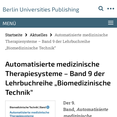
Springe
Service-
Berlin Universities Publishing
direkt
Navigation
zu
Inhalt
MENÜ
Startseite
Aktuelles
Automatisierte medizinische
Therapiesysteme – Band 9 der Lehrbuchreihe
„Biomedizinische Technik“
Automatisierte medizinische
Therapiesysteme – Band 9 der
Lehrbuchreihe „Biomedizinische
Technik“
Der 9.
Band,
Automatisierte
medizinische