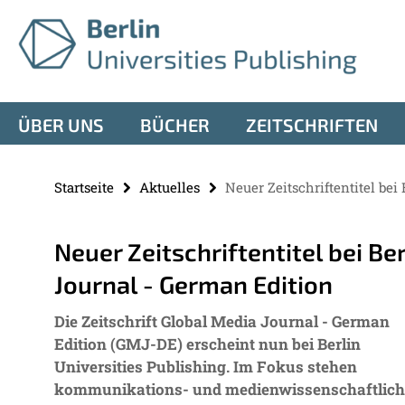
Springe
Service-
direkt
zu
Navigation
Inhalt
ÜBER UNS
BÜCHER
ZEITSCHRIFTEN
Startseite
Aktuelles
Neuer Zeitschriftentitel be
Neuer Zeitschriftentitel bei Be
Journal - German Edition
Die Zeitschrift Global Media Journal - German
Edition (GMJ-DE) erscheint nun bei Berlin
Universities Publishing. Im Fokus stehen
kommunikations- und medienwissenschaftlich