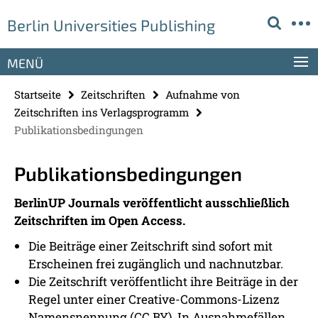
Springe
Service-
Berlin Universities Publishing
direkt
Navigation
zu
Inhalt
MENÜ
Startseite
Zeitschriften
Aufnahme von
Zeitschriften ins Verlagsprogramm
Publikationsbedingungen
Publikationsbedingungen
BerlinUP Journals veröffentlicht ausschließlich
Zeitschriften im Open Access.
Die Beiträge einer Zeitschrift sind sofort mit
Erscheinen frei zugänglich und nachnutzbar.
Die Zeitschrift veröffentlicht ihre Beiträge in der
Regel unter einer Creative-Commons-Lizenz
Namensnennung (CC BY). In Ausnahmefällen