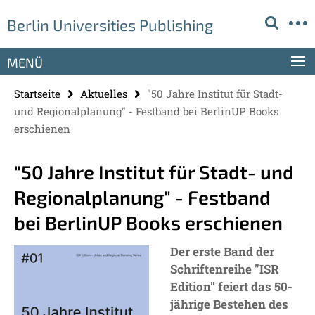
Springe
Service-
Berlin Universities Publishing
direkt
Navigation
zu
Inhalt
MENÜ
Startseite
Aktuelles
"50 Jahre Institut für Stadt-
und Regionalplanung" - Festband bei BerlinUP Books
erschienen
"50 Jahre Institut für Stadt- und
Regionalplanung" - Festband
bei BerlinUP Books erschienen
Der erste Band der
Schriftenreihe "ISR
Edition" feiert das 50-
jährige Bestehen des