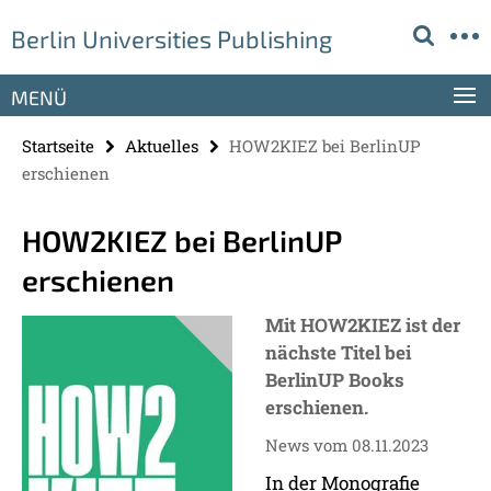
Springe
Service-
Berlin Universities Publishing
direkt
Navigation
zu
Inhalt
MENÜ
Startseite
Aktuelles
HOW2KIEZ bei BerlinUP
erschienen
HOW2KIEZ bei BerlinUP
erschienen
Mit HOW2KIEZ ist der
nächste Titel bei
BerlinUP Books
erschienen.
News vom 08.11.2023
In der Monografie