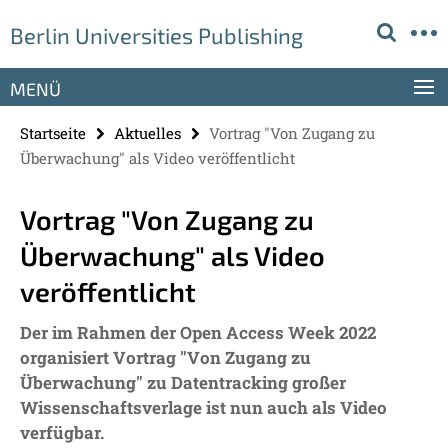
Springe
Service-
Berlin Universities Publishing
direkt
Navigation
zu
Inhalt
MENÜ
Startseite
Aktuelles
Vortrag "Von Zugang zu
Überwachung" als Video veröffentlicht
Vortrag "Von Zugang zu
Überwachung" als Video
veröffentlicht
Der im Rahmen der Open Access Week 2022
organisiert Vortrag "Von Zugang zu
Überwachung" zu Datentracking großer
Wissenschaftsverlage ist nun auch als Video
verfügbar.