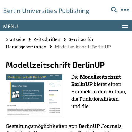
Springe
Service-
Berlin Universities Publishing
direkt
Navigation
zu
Inhalt
MENÜ
Startseite
Zeitschriften
Services für
Herausgeber*innen
Modellzeitschrift BerlinUP
Modellzeitschrift BerlinUP
Die
Modellzeitschrift
BerlinUP
bietet einen
Einblick in den Aufbau,
die Funktionalitäten
und die
Gestaltungsmöglichkeiten von BerlinUP Journals,