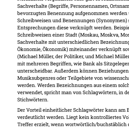
Sachverhalte (Begriffe, Personennamen, Ortsname
bevorzugten Benennung aufgenommen werden un
Schreibweisen und Benennungen (Synonymen) 
Entsprechungen diese verknüpft werden. Beispie
Schreibweisen einer Stadt (Moskau, Moskva, Mo
Sachverhalte mit unterschiedlichen Bezeichnung
Ökonomie, Ökonomik) miteinander verknüpft so
(Michael Müller, der Politiker, und Michael Müll
mit mehreren Begriffen, wie Bank als Sitzgelegen
unterscheidbar. Außerdem können Beziehungen u
Musiksubgenres oder Teilgebiete von wissenschaf
werden. Werden Bezeichnungen aus einem solche
verwendet, spricht man von Schlagwörtern, in d
Stichwörtern.
Der Vorteil einheitlicher Schlagwörter kann am B
verdeutlicht werden. Liegt kein kontrolliertes 
Treffer erzielt, wenn wortwörtlich/buchstäblich