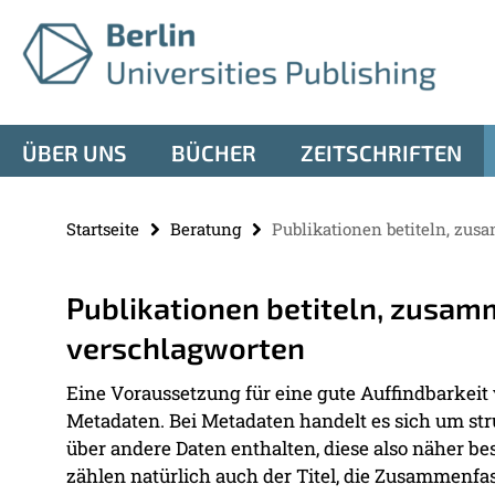
Springe
Service-
direkt
zu
Navigation
Inhalt
ÜBER UNS
BÜCHER
ZEITSCHRIFTEN
Startseite
Beratung
Publikationen betiteln, zu
Publikationen betiteln, zusa
verschlagworten
Eine Voraussetzung für eine gute Auffindbarkeit
Metadaten. Bei Metadaten handelt es sich um str
über andere Daten enthalten, diese also näher b
zählen natürlich auch der Titel, die Zusammenfa